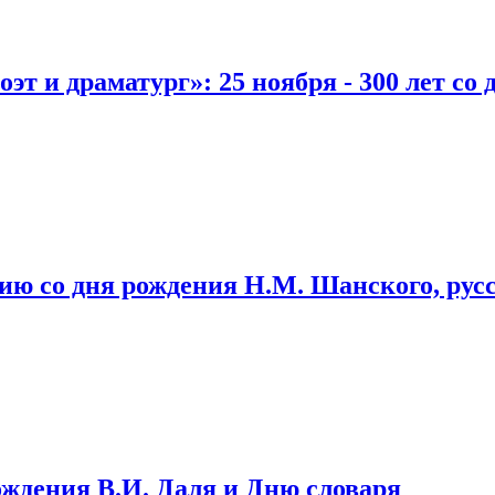
т и драматург»: 25 ноября - 300 лет со 
тию со дня рождения Н.М. Шанского, рус
ждения В.И. Даля и Дню словаря