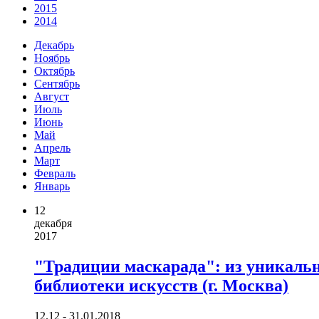
2015
2014
Декабрь
Ноябрь
Октябрь
Сентябрь
Август
Июль
Июнь
Май
Апрель
Март
Февраль
Январь
12
декабря
2017
"Традиции маскарада": из уникаль
библиотеки искусств (г. Москва)
12.12 - 31.01.2018