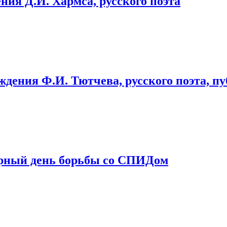
ния Д.И. Хармса, русского поэта
ождения Ф.И. Тютчева, русского поэта, п
ирный день борьбы со СПИДом