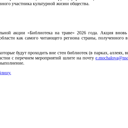
ного участника культурной жизни общества.
льной акции «Библиотека на траве» 2026 года. Акция внов
бласти как самого читающего региона страны, полученного в 
оторые будут проходить вне стен библиотек (в парках, аллеях, 
астии с перечнем мероприятий шлите на почту
e.mochalova@nso
 выполнение.
блицу.