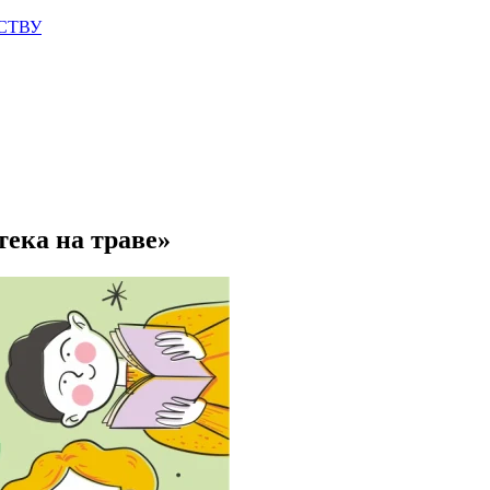
СТВУ
ека на траве»