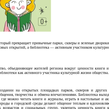
который превращает привычные парки, скверы и зеленые дворик
новых открытий, а библиотека — активным участником культурн
ство, объединяющее жителей региона вокруг ценности книги и ч
лиотеки как активного участника культурной жизни общества.
создании на открытых площадках парков, скверов и других
общения, творчества и обмена впечатлениями. Библиотека выход
где можно читать книги и журналы, играть в настольные и акт
рироды и городской среды делают общение теплым и вдохновля
возрастов и социальных групп, укрепить ценность книги ка