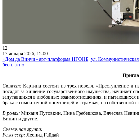
12+
17 января 2026, 15:00
«Дом да Винчи» арт-платформа НГОНБ, ул. Коммунистическая
бесплатно
Пригла
Сюжет:
Картина состоит из трех новелл. «Преступление и н
посадят за хищение государственного имущества, начинает с
запутавшихся в любовных взаимоотношениях, и пытающихся н
брака с симпатичной попутчицей из трамвая, на собственной св
В ролях:
Михаил Пуговкин, Нина Гребешкова, Вячеслав Невинн
Вицин и другие.
Съемочная группа:
Режиссёр
:
Леонид Гайдай