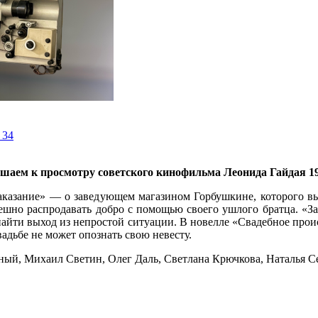
 34
шаем к просмотру
советского кинофильма Леонида Гайдая 19
аказание» — о заведующем магазином Горбушкине, которого вы
пешно распродавать добро с помощью своего ушлого братца. «За
айти выход из непростой ситуации. В новелле «Свадебное про
адьбе не может опознать свою невесту.
ый, Михаил Светин, Олег Даль, Светлана Крючкова, Наталья Се