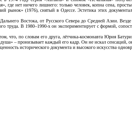
я», где нет ничего лишнего: только человек, копна сена, просты
ий рынок» (1976), снятый в Одессе. Эстетика этих документал
 Дальнего Востока, от Русского Севера до Средней Азии. Везде
ого труда. В 1980–1990-х он экспериментирует с формой, сопос
том, что, по словам его друга, лётчика-космонавта Юрия Батури
 душа» – пронизывает каждый его кадр. Он не искал сенсаций, о
ценность исторического документа и высокого искусства одновр