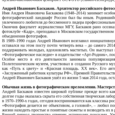
Андрей Иванович Баскаков. Архитектор российского фото
Имя Андрея Ивановича Баскакова (1948–2014) занимает особо
фотографический ландшафт России был бы иным. Родившийся 
увлеченного любителя до бессменного лидера профессиональн
Окончив факультет журналистики МГУ, Баскаков рано осозна
фотоклубе «Кадр», преподавал в Московском государственном 
объединения фотографов.
В 1989–1990 годах Андрей Иванович возглавил инициативную
оставался на этом посту почти четверть века – до самого 20
поддерживать молодых, вдохновлять маститых. Он выступал 
«Фотографическое наследие» в издательстве «Арт-Родник», по
Особое место в его деятельности занимала популяризаци
Политехническим музеем, участвовал в создании Русского му
как «Путь к цвету» и «Красная площадь. ХХ век». Его авт
«Заслуженный работник культуры РФ», Премией Правительства
Андрей Иванович Баскаков ушёл из жизни 5 мая 2014 года, оста
Обычная жизнь в фотографическом преломлении. Мастерст
Андрей Баскаков известен широкой публике прежде всего ка
долгие годы оказалась скрыта его собственная творческая лабо
в 1970–1990-х годах, сегодня воспринимаются как классика ро
«Фотография делается не объективом, а головой», – любил п
жизни находить простые и понятные сюжеты и возводить их в 
Ранний период творчества отмечен активными поисками. Уж