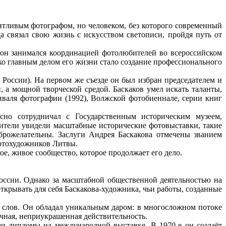
нтливым фотографом, но человеком, без которого современный
 связал свою жизнь с искусством светописи, пройдя путь от
 он занимался координацией фотолюбителей во всероссийском
ко главным делом его жизни стало создание профессионального
оссии). На первом же съезде он был избран председателем и
, а мощной творческой средой. Баскаков умел искать таланты,
валя фотографии (1992), Волжской фотобиеннале, серии книг
сно сотрудничал с Государственным историческим музеем,
рители увидели масштабные исторические фотовыставки, такие
брожелательны. Заслуги Андрея Баскакова отмечены званием
фотохудожников Литвы.
ое, живое сообщество, которое продолжает его дело.
оссии. Однако за масштабной общественной деятельностью на
открывать для себя Баскакова-художника, чьи работы, созданные
х слов. Он обладал уникальным даром: в многосложном потоке
ычная, неприукрашенная действительность.
и дипломы на международной выставке. В 1970-е он создаёт