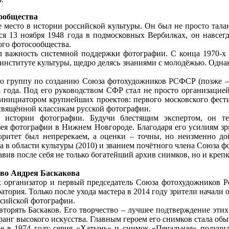
сообщества
е место в истории российской культуры. Он был не просто тала
13 ноября 1948 года в подмосковных Вербилках, он навсегда
ого фотосообщества.
л важность системной поддержки фотографии. С конца 1970-х
институте культуры, щедро делясь знаниями с молодёжью. Одна
 группу по созданию Союза фотохудожников РСФСР (позже – Р
14 года. Под его руководством СФР стал не просто организацией
инициатором крупнейших проектов: первого московского фести
свящённой классикам русской фотографии.
я истории фотографии. Будучи блестящим экспертом, он те
зея фотографии в Нижнем Новгороде. Благодаря его усилиям з
оритет был непререкаем, а оценки – точны, но неизменно до
 в области культуры (2010) и званием почётного члена Союза 
вив после себя не только богатейший архив снимков, но и крепк
во Андрея Баскакова
к организатор и первый председатель Союза фотохудожников Р
ратория. Только после ухода мастера в 2014 году зрители начали 
ссийской фотографии.
овторять Баскаков. Его творчество – лучшее подтверждение эти
ранг высокого искусства. Главным героем его снимков стала об
е в 1974 году серия «Хатынь» и снимок «Печальная» получил