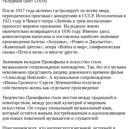
«Блудный сын» (1929)
После 1917 года активно гастролирует по всему миру,
периодически приезжая с концертами в СССР. Исполненная в
1921 году в Чикаго опера «Любовь к трем апельсинам»
приносит мировое признание. На родную землю
окончательно возвращается в 1936 году. Именно здесь
композитором написаны и поставлены наиболее значимые
произведения балеты «Золушка», «Ромео и Джульетта»,
«Каменный цветок», опера «Война и мир», симфоническая
сказка «Петя и волк» и многое другое.
Значимым вкладом Прокофьева в искусство стало
музыкальное сопровождение кинокартин. Так, без его музыки
невозможно представить шедевр довоенного времени фильм
«Александр Невский». А музыкальное сопровождение
«Ивана Грозного» Сергея Эйзенштейна получило
собственную жизнь как отдельное произведение
Творчество Прокофьева стало мостом между традицией и
новаторством, между русской культурой и мировым
искусством. Он создал уникальный музыкальный язык,
который остаётся живым, востребованным и вдохновляющим
для новых поколений музыкантов и слушателей.
Приглашаем всех, кто интересуется музыкой, историей и