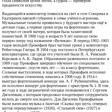
стала символом целой эпохи, а судьба — примером
преданности искусству.
Выдающийся композитор появился на свет в селе Сонцевка в
Екатеринославской губернии в семье учёного‑агронома.
Музыкальные таланты проявились у будущего мастера ещё в
детские годы, а первые уроки игры на фортепиано он
получил от своей матери, которая была талантливой
пианисткой. В 1900 году в возрасте 9 лет написал свою
первую оперу под названием «Великан». В период 1902–1903
годов молодой Прокофьев брал частные уроки у композитора
Рейнгольда Глиэра. В 1904 году поступил в Петербургскую
консерваторию, где среди его учителей были Н. А. Римский-
Корсаков и А. К. Лядов. Образование развивалось поэтапно: в
1909 году Прокофьев завершил обучение по специальности
«композиция», спустя пять лет — по классу фортепиано.
Сольные выступления, в ходе которых Прокофьев исполнял
собственные сочинения, начались в 1908 году. В 1914 г.
выиграл фортепианный конкурс им. А. Г. Рубинштейна, здесь
он исполнил концерт для фортепиано с оркестром № 1. В том
же году в ходе заграничной поездки познакомился с Сергеем
Дягилевым, с которым продолжал плодотворно сотрудничать
вплоть до смерти последнего. Для Дягилева Прокофьевым
были написана музыка к балетам «Сказка про шута, семерых
шутов перешутившего» (1920), «Стальной скок» (1927) и