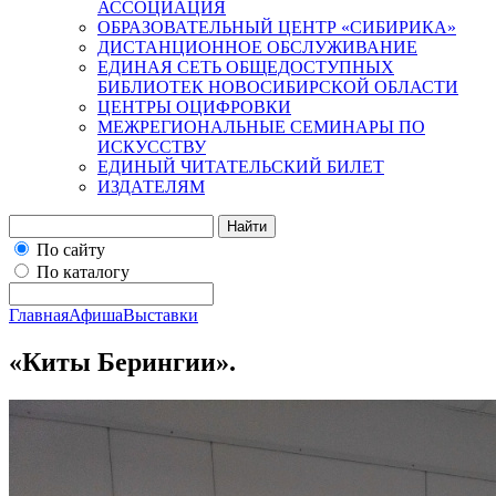
АССОЦИАЦИЯ
ОБРАЗОВАТЕЛЬНЫЙ ЦЕНТР «СИБИРИКА»
ДИСТАНЦИОННОЕ ОБСЛУЖИВАНИЕ
ЕДИНАЯ СЕТЬ ОБЩЕДОСТУПНЫХ
БИБЛИОТЕК НОВОСИБИРСКОЙ ОБЛАСТИ
ЦЕНТРЫ ОЦИФРОВКИ
МЕЖРЕГИОНАЛЬНЫЕ СЕМИНАРЫ ПО
ИСКУССТВУ
ЕДИНЫЙ ЧИТАТЕЛЬСКИЙ БИЛЕТ
ИЗДАТЕЛЯМ
Найти
По сайту
По каталогу
Главная
Афиша
Выставки
«Киты Берингии».