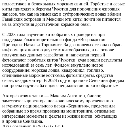
полосатиков и белокрылых морских свиней. Горбатые и серые
киты приходят к берегам Чукотки для пополнения жировых
запасов, так как на зимовках в субтропических водах вблизи
Гавайских островов и Мексики эти киты почти не питаются
из-за отсутствия достаточной кормовой базы.
С 2023 года изучение китообразных проводится при
поддержке благотворительного фонда «Возрождение
Природы» Натальи Торнквист. За два полевых сезона собрана
информация почти о двухстах китообразных, а на основе
полученных данных разработан и напечатан первый
фотокаталог горбатых китов Чукотки, куда вошли результаты
исследований за семь лет. Фондом закуплено новое
оборудование: морская лодка, квадроцикл, топливо,
специальные морские костюмы, фотоаппараты, средства
связи, квадрокоптер. В 2024 году в проливе Сенявина фондом
построена научная база для специалистов по китообразным.
Автор фотовыставки — Максим Антипин, биолог,
заместитель директора по экологическому просвещению
и туризму национального парка «Берингия», представила,
собранные во время проведения мониторинга, отдельные
интересные моменты и факты из жизни китов, обитающих
в проливе Сенявина.
Дата создания: 2026-05-05 18:16