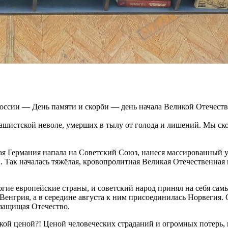
России — День памяти и скорби — день начала Великой Отечест
ашистской неволе, умерших в тылу от голода и лишений. Мы ско
ая Германия напала на Советский Союз, нанеся массированный 
. Так началась тяжёлая, кровопролитная Великая Отечественная в
ие европейские страны, и советский народ принял на себя са
Венгрия, а в середине августа к ним присоединилась Норвегия.
 защищая Отечество.
кой ценой?! Ценой человеческих страданий и огромных потерь, 