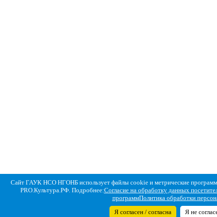
Сайт ГАУК НСО НГОНБ использует файлы cookie и метрические программы
PRO.Культура.РФ. Подробнее:
Согласие на обработку данных посетител
программ
Политика обработки персо
Я согласен / согласна
Я не соглас