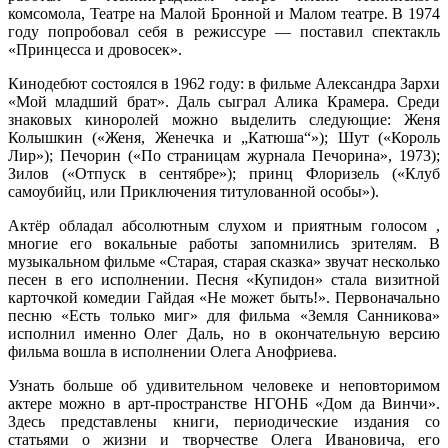
комсомола, Театре на Малой Бронной и Малом театре. В 1974
году попробовал себя в режиссуре — поставил спектакль
«Принцесса и дровосек».
Кинодебют состоялся в 1962 году: в фильме Александра Зархи
«Мой младший брат». Даль сыграл Алика Крамера. Среди
знаковых киноролей можно выделить следующие: Женя
Колышкин («Женя, Женечка и „Катюша“»); Шут («Король
Лир»); Печорин («По страницам журнала Печорина», 1973);
Зилов («Отпуск в сентябре»); принц Флоризель («Клуб
самоубийц, или Приключения титулованной особы»).
Актёр обладал абсолютным слухом и приятным голосом ,
многие его вокальные работы запомнились зрителям. В
музыкальном фильме «Старая, старая сказка» звучат несколько
песен в его исполнении. Песня «Купидон» стала визитной
карточкой комедии Гайдая «Не может быть!». Первоначально
песню «Есть только миг» для фильма «Земля Санникова»
исполнил именно Олег Даль, но в окончательную версию
фильма вошла в исполнении Олега Анофриева.
Узнать больше об удивительном человеке и неповторимом
актере можно в арт-пространстве НГОНБ «Дом да Винчи».
Здесь представлены книги, периодические издания со
статьями о жизни и творчестве Олега Ивановича, его