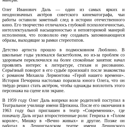
Олег Иванович Даль — один из самых ярких и
неоднозначных актёров советского кинематографа, чьи
работы оставили заметный след в истории отечественного
кино. Его творчество отличалось глубокой психологичностью,
интеллектуальной насыщенностью и неповторимой манерой
исполнения, что позволило ему создавать запоминающиеся
образы, выходящие за рамки стереотипов.
Детство артиста прошло в подмосковном Люблино. В
школьные годы увлекался баскетболом, но из-за проблем со
здоровьем переключился на более спокойные занятия: начал
проявлять интерес к литературе, стихам и рисованию.
Серьёзный поворот в его судьбе произошёл после знакомства
с романом Михаила Лермонтова «Герой нашего времени».
История Печорина настолько поразила юного Олега, что он
твёрдо решил стать актёром, чтобы однажды воплотить этого
персонажа на сцене или экране.
В 1959 году Олег Даль вопреки воле родителей поступил в
Театральное училище имени Щепкина. После его окончания в
1963 году был приглашен в театр «Современник», где
поначалу Даль играл второстепенные роли: Генриха в «Голом
короле», Мишку в «Вечно живых» и другие. Позже он
работал в Ленинградском театре имени Ленинского