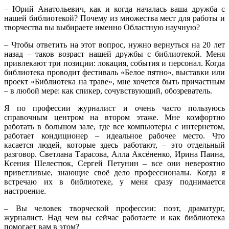
– Юрий Анатольевич, как и когда началась ваша дружба с
нашей библиотекой? Почему из множества мест для работы и
творчества вы выбираете именно Областную научную?
– Чтобы ответить на этот вопрос, нужно вернуться на 20 лет
назад – таков возраст нашей дружбы с библиотекой. Меня
привлекают три позиции: локация, события и персонал. Когда
библиотека проводит фестиваль «Белое пятно», выставки или
проект «Библиотека на траве», мне хочется быть причастным
– в любой мере: как спикер, сочувствующий, обозреватель.
Я по профессии журналист и очень часто пользуюсь
справочным центром на втором этаже. Мне комфортно
работать в большом зале, где все компьютеры с интернетом,
работает кондиционер – идеальное рабочее место. Что
касается людей, которые здесь работают, – это отдельный
разговор. Светлана Тарасова, Алла Аксёненко, Ирина Паина,
Ксения Шелестюк, Сергей Петунин – все они невероятно
приветливые, знающие своё дело профессионалы. Когда я
встречаю их в библиотеке, у меня сразу поднимается
настроение.
– Вы человек творческой профессии: поэт, драматург,
журналист. Над чем вы сейчас работаете и как библиотека
помогает вам в этом?