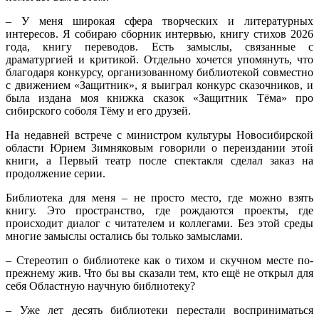
– У меня широкая сфера творческих и литературных
интересов. Я собираю сборник интервью, книгу стихов 2026
года, книгу переводов. Есть замыслы, связанные с
драматургией и критикой. Отдельно хочется упомянуть, что
благодаря конкурсу, организованному библиотекой совместно
с движением «Защитник», я выиграл конкурс сказочников, и
была издана моя книжка сказок «Защитник Тёма» про
сибирского соболя Тёму и его друзей.
На недавней встрече с министром культуры Новосибирской
области Юрием Зимняковым говорили о переиздании этой
книги, а Первый театр после спектакля сделал заказ на
продолжение серии.
Библиотека для меня – не просто место, где можно взять
книгу. Это пространство, где рождаются проекты, где
происходит диалог с читателем и коллегами. Без этой среды
многие замыслы остались бы только замыслами.
– Стереотип о библиотеке как о тихом и скучном месте по-
прежнему жив. Что бы вы сказали тем, кто ещё не открыл для
себя Областную научную библиотеку?
– Уже лет десять библиотеки перестали восприниматься