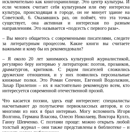
исключительно как книгохранилище. Это центр культуры. И
если человек считает себя культурным или ему интересна
культура, происходящая в городе, он не минует здание на
Советской, 6. Оказавшись раз, он поймёт, что эта точка
существует, она активная и интересная по разным
направлениям. Это называется «подсесть с первого раза».
– Вы много общаетесь с современными писателями, следите
за литературным процессом. Какие книги вы считаете
важными и кому бы их рекомендовали?
– Я около 20 лет занимаюсь культурной журналистикой,
регулярно беру интервью у литераторов: поэтов, прозаиков,
драматургов, критиков. С рядом писателей сложились
дружеские отношения, и у них появились персональные
книжные полки. Это Роман Сенчин, Евгений Водолазкин,
Захар Прилепин – их я настоятельно рекомендую всем, кто
интересуется современной отечественной прозой.
Что касается поэзии, здесь ещё интереснее: специалисты
насчитывают до полутысячи первоклассных авторов, и со
многими из них я брал интервью. Могу вспомнить Игоря
Волгина, Германа Власова, Олесю Николаеву, Виктора Куллэ,
Ганну Шевченко. С поэтами проще: можно открыть любой
толстый журнал – они также представлены в библиотеке – и