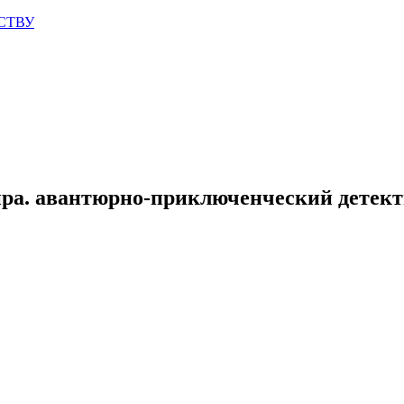
СТВУ
мира. авантюрно-приключенческий детек