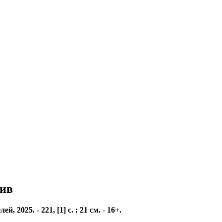
тив
025. - 221, [1] с. ; 21 см. - 16+.