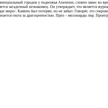
винциальный городок у подножья Апеннин, словно завис во вр
яется загадочный незнакомец. Он утверждает, что является журна
це мира». Камень был потерян, но не забыт. Говорят, это сокр
нается охота за драгоценностью. Приз – миллиарды лир. Проигра