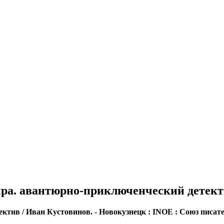
мира. авантюрно-приключенческий детек
в / Иван Кустовинов. - Новокузнецк : INOE : Союз писателей, 2