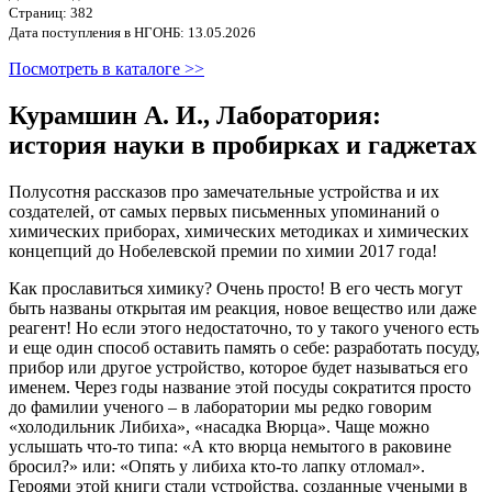
Страниц: 382
Дата поступления в НГОНБ: 13.05.2026
Посмотреть в каталоге >>
Курамшин А. И., Лаборатория:
история науки в пробирках и гаджетах
Полусотня рассказов про замечательные устройства и их
создателей, от самых первых письменных упоминаний о
химических приборах, химических методиках и химических
концепций до Нобелевской премии по химии 2017 года!
Как прославиться химику? Очень просто! В его честь могут
быть названы открытая им реакция, новое вещество или даже
реагент! Но если этого недостаточно, то у такого ученого есть
и еще один способ оставить память о себе: разработать посуду,
прибор или другое устройство, которое будет называться его
именем. Через годы название этой посуды сократится просто
до фамилии ученого – в лаборатории мы редко говорим
«холодильник Либиха», «насадка Вюрца». Чаще можно
услышать что-то типа: «А кто вюрца немытого в раковине
бросил?» или: «Опять у либиха кто-то лапку отломал».
Героями этой книги стали устройства, созданные учеными в