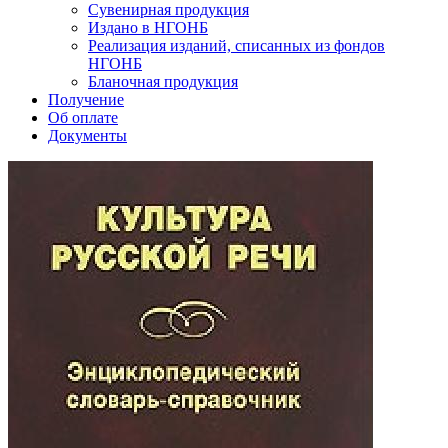
Сувенирная продукция
Издано в НГОНБ
Реализация изданий, списанных из фондов
НГОНБ
Бланочная продукция
Получение
Об оплате
Документы