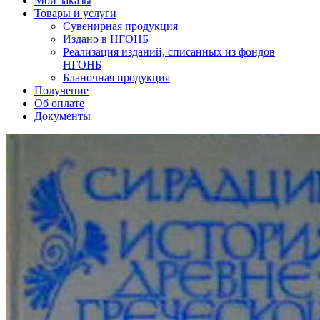
Мои заказы
Товары и услуги
Сувенирная продукция
Издано в НГОНБ
Реализация изданий, списанных из фондов
НГОНБ
Бланочная продукция
Получение
Об оплате
Документы