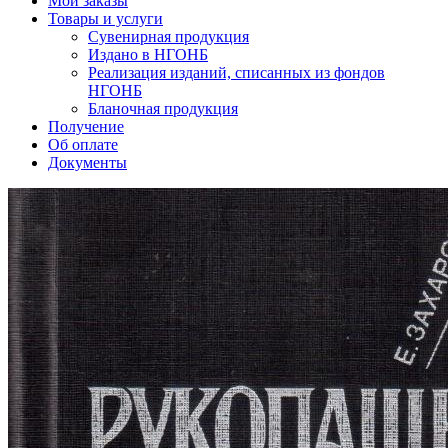
Мои заказы
Товары и услуги
Сувенирная продукция
Издано в НГОНБ
Реализация изданий, списанных из фондов
НГОНБ
Бланочная продукция
Получение
Об оплате
Документы